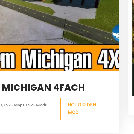
M MICHIGAN 4FACH
HOL DIR DEN
s
,
LS22 Maps
,
LS22 Mods
MOD