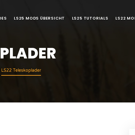
DES
LS25 MODS ÜBERSICHT
LS25 TUTORIALS
LS22 MO
OPLADER
LS22 Teleskoplader