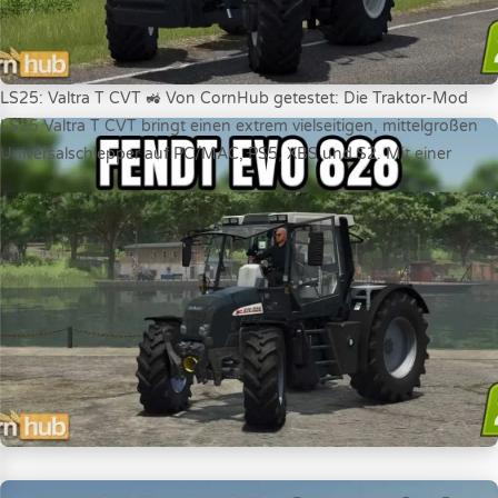
LS25: Valtra T CVT 🚜 Von CornHub getestet: Die Traktor-Mod
LS25 Valtra T CVT bringt einen extrem vielseitigen, mittelgroßen
Universalschlepper auf PC/MAC, PS5, XBS und S2. Mit einer
Leistung von 195 bis 250 PS sowie animierten Türen eignet sich
das stufenlose Modell ideal für mittlere Feldarbeiten. Mod
Informationen Autor: Valtra and Connect Modding LTDA
Version:...