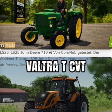
Transport. Mod Informationen Autor: Ossimagger Version:...
LS25: LS25 John Deere 710 🚜 Von CornHub getestet: Der
Oldtimer-Traktor LS25 John Deere 710 bringt historischen Charme
als Preview-Beta für PC/MAC in den Landwirtschafts-Simulator 25.
Die detaillierte FBM-Modifikation des Autors ls_oldtimer bietet
vielseitige Baas-Frontlader-Optionen und umfangreiche
Konfigurationen für Liebhaber klassischer Agrartechnik. Mod
Informationen Autor: ls_oldtimer Version: 1.0.0.0 Größe: 13,50
MB Plattform: PC/MAC Shop-Kategorie: Oldtimer...