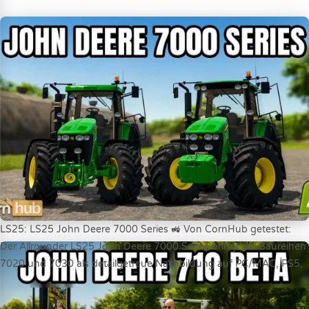
LS25: LS25 John Deere 7000 Series 🚜 Von CornHub getestet:
Der Allrounder LS25 John Deere 7000 Series bringt die Baureihen
7020 und 7030 als detailgetreue Nachbildung auf PC/MAC, PS5,
XBS und S2. Mit stufenlosem AutoPowr-Getriebe und 170 bis 220
PS ist der mittelgroße Traktor perfekt für Acker, Forst und