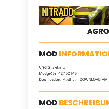
AGRO
MOD
INFORMATIO
Credits:
Zielonty
Modgröße:
427,52 MB
Downloadort:
Modhub |
DOWNLOAD AM E
MOD
BESCHREIBU