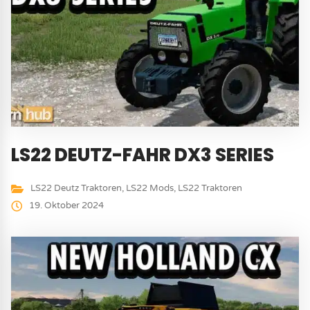
LS22 DEUTZ-FAHR DX3 SERIES
LS22 Deutz Traktoren
,
LS22 Mods
,
LS22 Traktoren
19. Oktober 2024