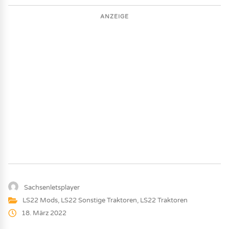
ANZEIGE
Sachsenletsplayer
LS22 Mods
,
LS22 Sonstige Traktoren
,
LS22 Traktoren
18. März 2022