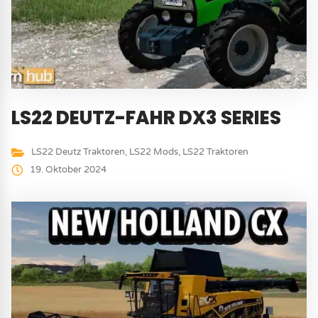
LS22 DEUTZ-FAHR DX3 SERIES
LS22 Deutz Traktoren
,
LS22 Mods
,
LS22 Traktoren
19. Oktober 2024