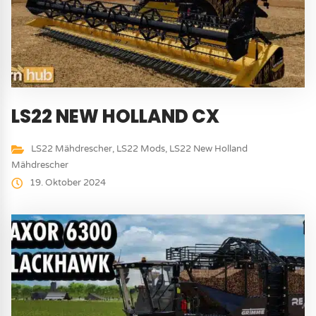
LS22 NEW HOLLAND CX
LS22 Mähdrescher
,
LS22 Mods
,
LS22 New Holland
Mähdrescher
19. Oktober 2024