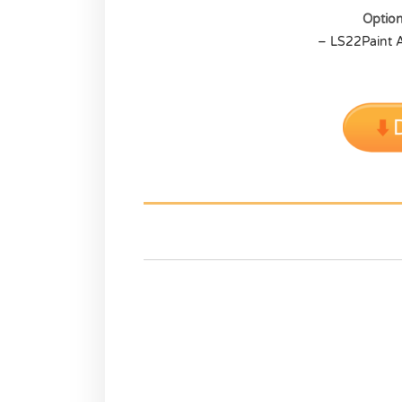
Optio
– LS22Paint 