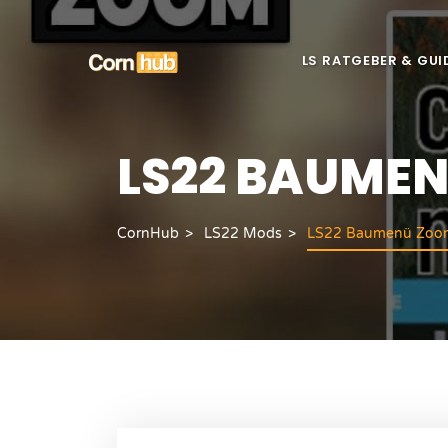
LS RATGEBER & GUI
LS22 BAUME
CornHub
LS22 Mods
LS22 Baumenü Zoo