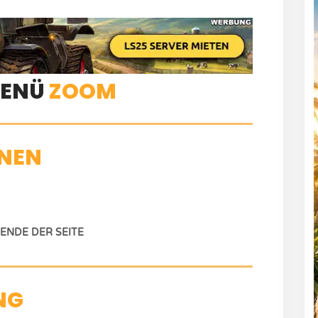
ENÜ
ZOOM
NEN
NDE DER SEITE
NG