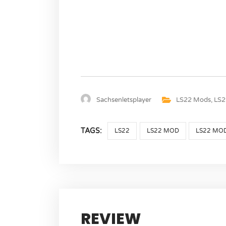
Sachsenletsplayer
LS22 Mods
,
LS2
TAGS:
LS22
LS22 MOD
LS22 MO
REVIEW