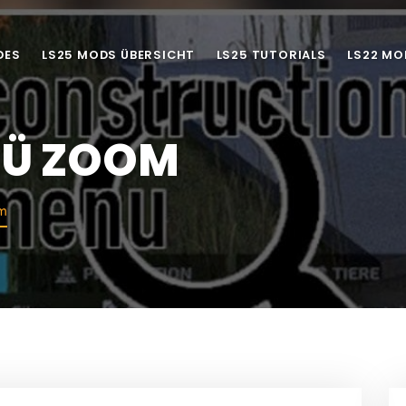
DES
LS25 MODS ÜBERSICHT
LS25 TUTORIALS
LS22 MO
NÜ ZOOM
m