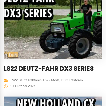
LS22 DEUTZ-FAHR DX3 SERIES
LS22 Deutz Traktoren
,
LS22 Mods
,
LS22 Traktoren
19. Oktober 2024