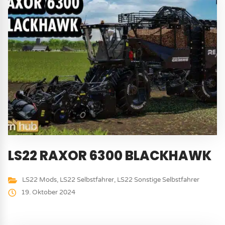
LS22 RAXOR 6300 BLACKHAWK
LS22 Mods
,
LS22 Selbstfahrer
,
LS22 Sonstige Selbstfahrer
19. Oktober 2024