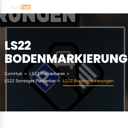
LS22
BODENMARKIERUNG
CornHub
LS22 Platzierbares
LS22 Sonstiges Platzierbar
LS22 Bodenmarkierungen