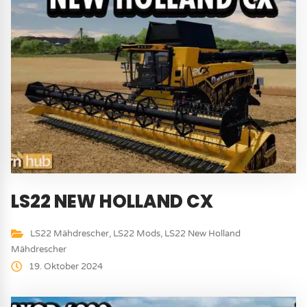
LS22 NEW HOLLAND CX
LS22 Mähdrescher
,
LS22 Mods
,
LS22 New Holland
Mähdrescher
19. Oktober 2024