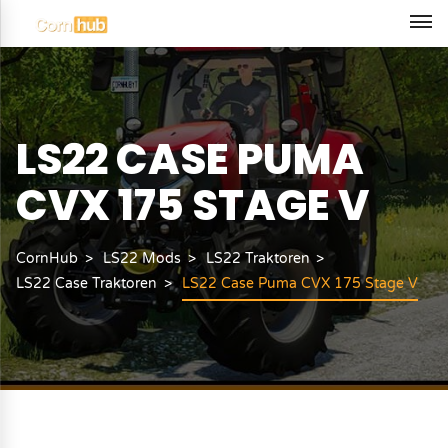
LS22 CASE PUMA
CVX 175 STAGE V
CornHub
LS22 Mods
LS22 Traktoren
LS22 Case Traktoren
LS22 Case Puma CVX 175 Stage V