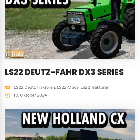
LS22 DEUTZ-FAHR DX3 SERIES
LS22 Deutz Traktoren
,
LS22 Mods
,
LS22 Traktoren
19. Oktober 2024