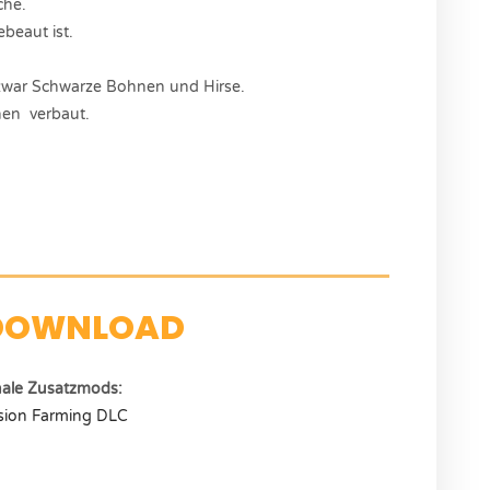
che.
ebeaut ist.
 zwar Schwarze Bohnen und Hirse.
nen verbaut.
DOWNLOAD
nale Zusatzmods:
ision Farming DLC