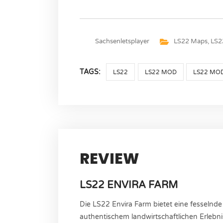
Sachsenletsplayer
LS22 Maps
,
LS2
TAGS:
LS22
LS22 MOD
LS22 MO
REVIEW
LS22 ENVIRA FARM
Die LS22 Envira Farm bietet eine fesselnd
authentischem landwirtschaftlichen Erlebn