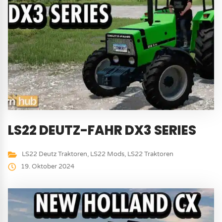
LS22 DEUTZ-FAHR DX3 SERIES
LS22 Deutz Traktoren
,
LS22 Mods
,
LS22 Traktoren
19. Oktober 2024