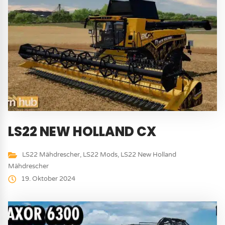
LS22 NEW HOLLAND CX
LS22 Mähdrescher
,
LS22 Mods
,
LS22 New Holland
Mähdrescher
19. Oktober 2024