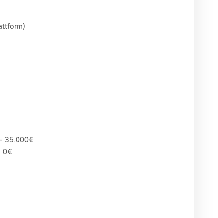
attform)
 – 35.000€
: 0€