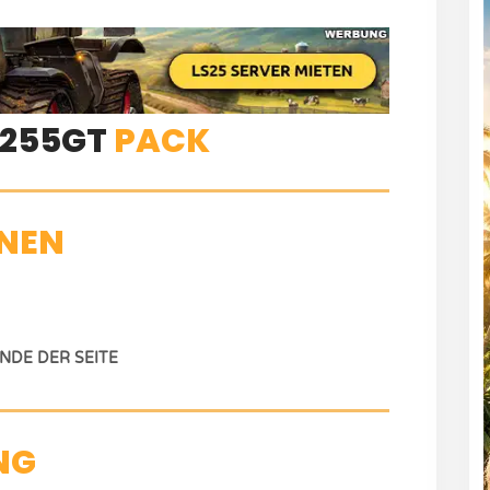
F255GT
PACK
NEN
DE DER SEITE
NG