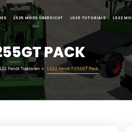
DES
LS25 MODS ÜBERSICHT
LS25 TUTORIALS
LS22 MO
F255GT PACK
S22 Fendt Traktoren
LS22 Fendt F255GT Pack