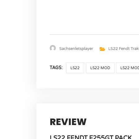
Sachsenletsplayer
LS22 Fendt Trak
TAGS:
LS22
LS22 MOD
LS22 MO
REVIEW
LS22 FENDT F255GT PACK