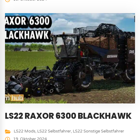
LS22 RAXOR 6300 BLACKHAWK
LS22 Mods
,
LS22 Selbstfahrer
,
LS22 Sonstige Selbstfahrer
19. Oktober 2024