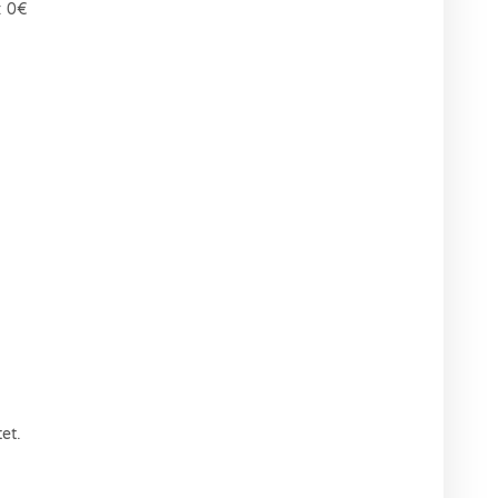
: 0€
et.