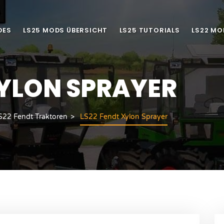
DES
LS25 MODS ÜBERSICHT
LS25 TUTORIALS
LS22 MO
XYLON SPRAYER
S22 Fendt Traktoren
LS22 Fendt Xylon Sprayer