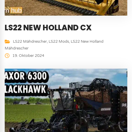
LS22 NEW HOLLAND CX
LS22 Mähdrescher
,
LS22 Mods
,
LS22 New Holland
Mähdrescher
19. Oktober 2024