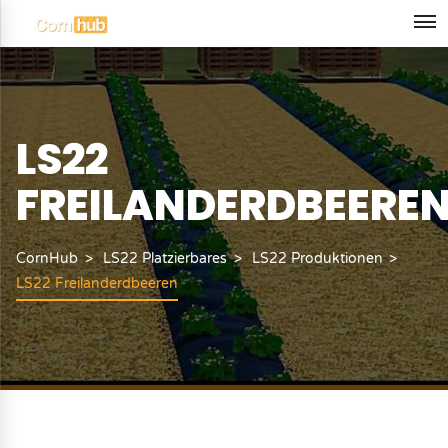
LS22
FREILANDERDBEERE
CornHub
LS22 Platzierbares
LS22 Produktionen
LS22 Freilanderdbeeren