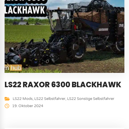
LS22 RAXOR 6300 BLACKHAWK
LS22 Mods
,
LS22 Selbstfahrer
,
LS22 Sonstige Selbstfahrer
19. Oktober 2024