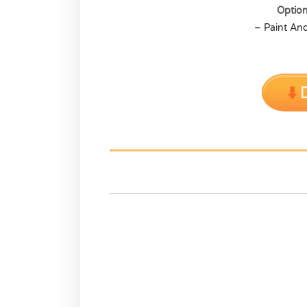
Optio
– Paint An