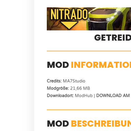
GETREI
MOD
INFORMATIO
Credits:
MA7Studio
Modgröße:
21,66 MB
Downloadort:
ModHub |
DOWNLOAD AM E
MOD
BESCHREIBU