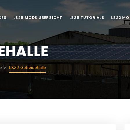
DES
LS25 MODS ÜBERSICHT
LS25 TUTORIALS
LS22 MO
DEHALLE
e
LS22 Getreidehalle