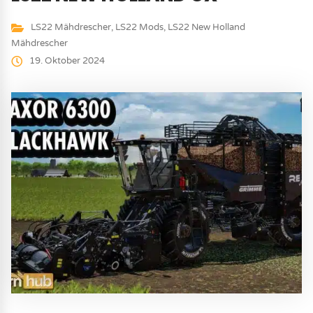
LS22 Mähdrescher
,
LS22 Mods
,
LS22 New Holland
Mähdrescher
19. Oktober 2024