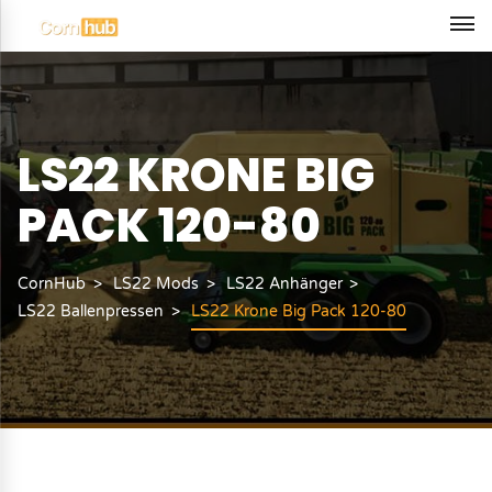
LS22 KRONE BIG
PACK 120-80
CornHub
LS22 Mods
LS22 Anhänger
LS22 Ballenpressen
LS22 Krone Big Pack 120-80