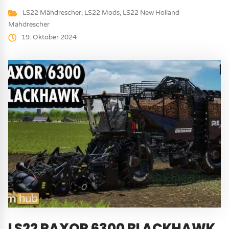
LS22 Mähdrescher
,
LS22 Mods
,
LS22 New Holland
Mähdrescher
19. Oktober 2024
LS22 RAXOR 6300 BLACKHAWK