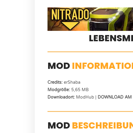
LEBENSM
MOD
INFORMATIO
Credits:
erShaba
Modgröße:
5,65 MB
Downloadort:
ModHub |
DOWNLOAD AM E
MOD
BESCHREIBU