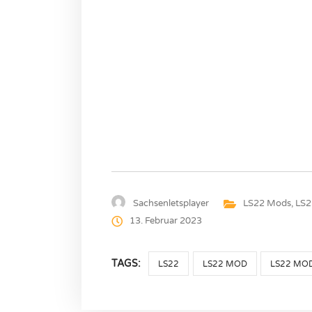
Sachsenletsplayer
LS22 Mods
,
LS2
13. Februar 2023
TAGS:
LS22
LS22 MOD
LS22 MO