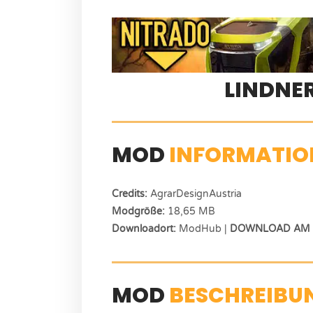
LINDNE
MOD
INFORMATIO
Credits:
AgrarDesignAustria
Modgröße:
18,65 MB
Downloadort:
ModHub |
DOWNLOAD AM E
MOD
BESCHREIBU