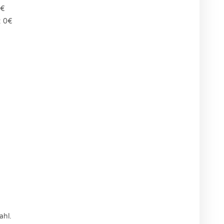
0€
: 0€
ahl.