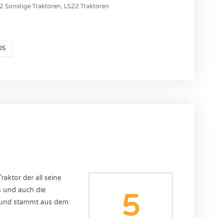
2 Sonstige Traktoren
,
LS22 Traktoren
DS
raktor der all seine
s und auch die
5
ound stammt aus dem