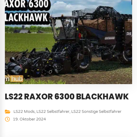
LS22 RAXOR 6300 BLACKHAWK
LS22 Mods
,
LS22 Selbstfahrer
,
LS22 Sonstige Selbstfahrer
19. Oktober 2024