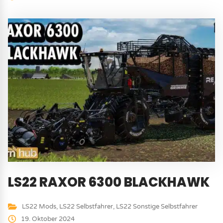
LS22 RAXOR 6300 BLACKHAWK
LS22 Mods
,
LS22 Selbstfahrer
,
LS22 Sonstige Selbstfahrer
19. Oktober 2024