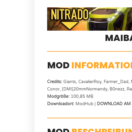
MAI
MOD
INFORMATIO
Credits:
Giants, CavalierRoy, Farmer_Dad, 
Conor, [DMI]20mmNormandy, B0nezz, Ragi
Modgröße:
100,85 MB
Downloadort:
ModHub |
DOWNLOAD AM E
MOD
BESCHREIBU