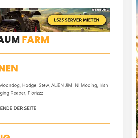
BAUM
FARM
NEN
Moondog, Hodge, Stew, ALiEN JiM, NI Moding, Irish
ng Reaper, Florizzz
NDE DER SEITE
NG