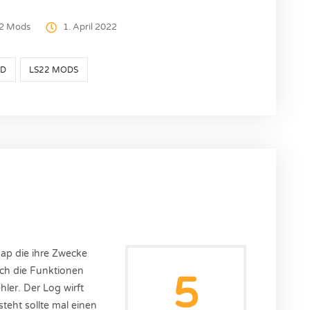
2 Mods
1. April 2022
OD
LS22 MODS
ap die ihre Zwecke
uch die Funktionen
5
hler. Der Log wirft
steht sollte mal einen