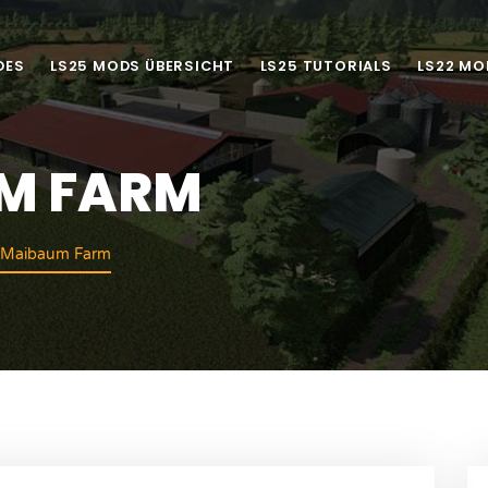
DES
LS25 MODS ÜBERSICHT
LS25 TUTORIALS
LS22 MO
UM FARM
 Maibaum Farm