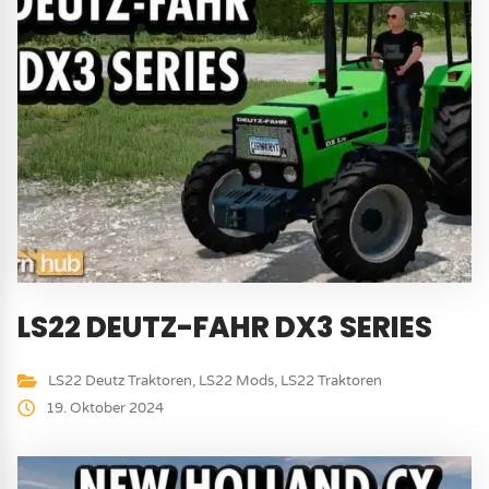
LS22 DEUTZ-FAHR DX3 SERIES
LS22 Deutz Traktoren
,
LS22 Mods
,
LS22 Traktoren
19. Oktober 2024