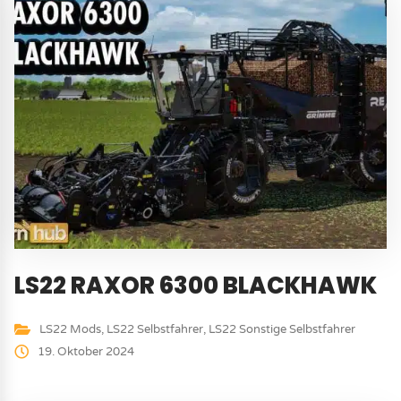
LS22 RAXOR 6300 BLACKHAWK
LS22 Mods
,
LS22 Selbstfahrer
,
LS22 Sonstige Selbstfahrer
19. Oktober 2024