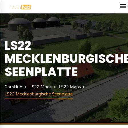
LS22
MECKLENBURGISCH
SEENPLATTE
CornHub
LS22 Mods
LS22 Maps
LS22 Mecklenburgische Seenplatte