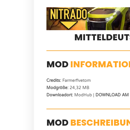
MITTELDEU
MOD
INFORMATIO
Credits:
Farmerfivetom
Modgröße:
24,32 MB
Downloadort:
ModHub |
DOWNLOAD AM E
MOD
BESCHREIBU