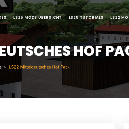
DES
LS25 MODS ÜBERSICHT
LS25 TUTORIALS
LS22 MO
DEUTSCHES HOF P
e
LS22 Mitteldeutsches Hof Pack