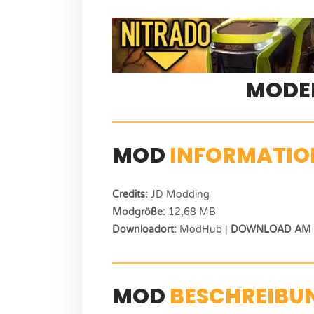
MODE
MOD
INFORMATIO
Credits:
JD Modding
Modgröße:
12,68 MB
Downloadort:
ModHub |
DOWNLOAD AM E
MOD
BESCHREIBU