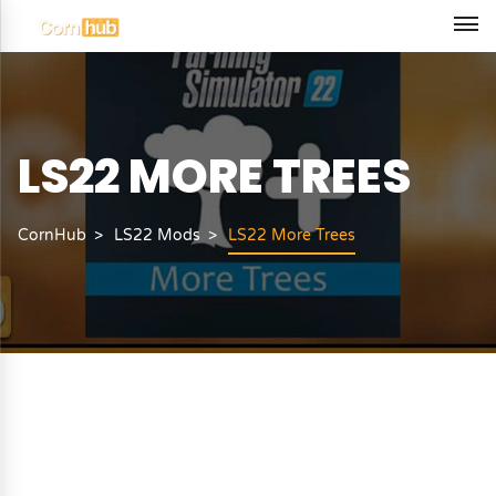
LS22 MORE TREES
CornHub
LS22 Mods
LS22 More Trees