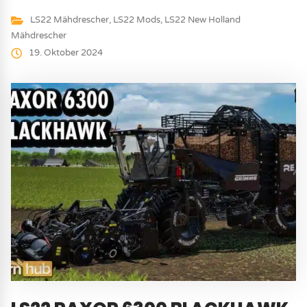
LS22 Mähdrescher
,
LS22 Mods
,
LS22 New Holland
Mähdrescher
19. Oktober 2024