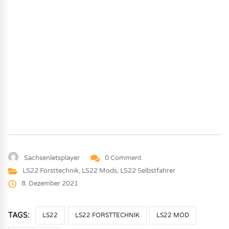
Sachsenletsplayer
0 Comment
LS22 Forsttechnik
,
LS22 Mods
,
LS22 Selbstfahrer
8. Dezember 2021
TAGS:
LS22
LS22 FORSTTECHNIK
LS22 MOD