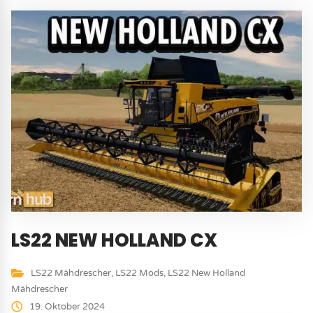
LS22 NEW HOLLAND CX
LS22 Mähdrescher
,
LS22 Mods
,
LS22 New Holland
Mähdrescher
19. Oktober 2024