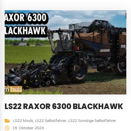
LS22 RAXOR 6300 BLACKHAWK
LS22 Mods
,
LS22 Selbstfahrer
,
LS22 Sonstige Selbstfahrer
19. Oktober 2024