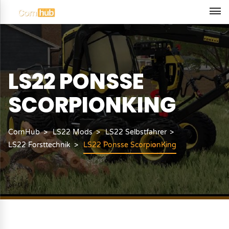
LS22 PONSSE
SCORPIONKING
CornHub
LS22 Mods
LS22 Selbstfahrer
LS22 Forsttechnik
LS22 Ponsse ScorpionKing