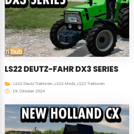
LS22 DEUTZ-FAHR DX3 SERIES
LS22 Deutz Traktoren
,
LS22 Mods
,
LS22 Traktoren
19. Oktober 2024