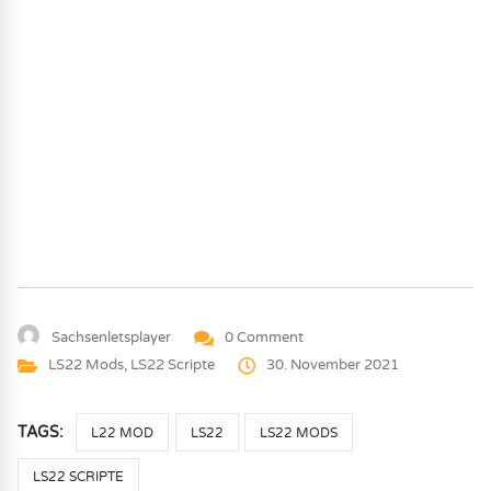
Sachsenletsplayer
0 Comment
LS22 Mods
,
LS22 Scripte
30. November 2021
TAGS:
L22 MOD
LS22
LS22 MODS
LS22 SCRIPTE