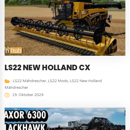
LS22 NEW HOLLAND CX
LS22 Mähdrescher
,
LS22 Mods
,
LS22 New Holland
Mähdrescher
19. Oktober 2024