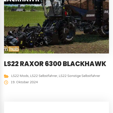
LS22 RAXOR 6300 BLACKHAWK
LS22 Mods
,
LS22 Selbstfahrer
,
LS22 Sonstige Selbstfahrer
19. Oktober 2024