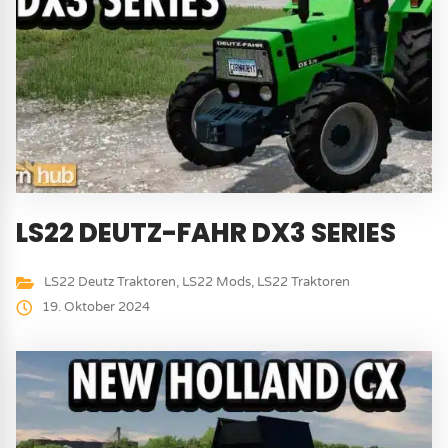
LS22 DEUTZ-FAHR DX3 SERIES
LS22 Deutz Traktoren
,
LS22 Mods
,
LS22 Traktoren
19. Oktober 2024