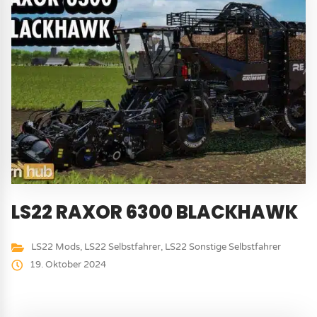
LS22 RAXOR 6300 BLACKHAWK
LS22 Mods
,
LS22 Selbstfahrer
,
LS22 Sonstige Selbstfahrer
19. Oktober 2024