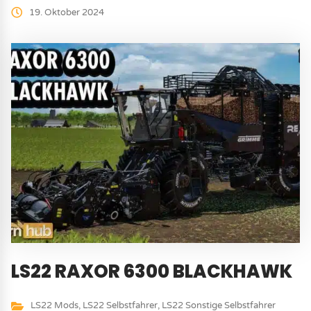
19. Oktober 2024
LS22 RAXOR 6300 BLACKHAWK
LS22 Mods
,
LS22 Selbstfahrer
,
LS22 Sonstige Selbstfahrer