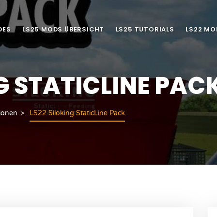
DES
LS25 MODS ÜBERSICHT
LS25 TUTORIALS
LS22 MO
G STATICLINE PAC
ionen
LS22 Siloking StaticLine Pack