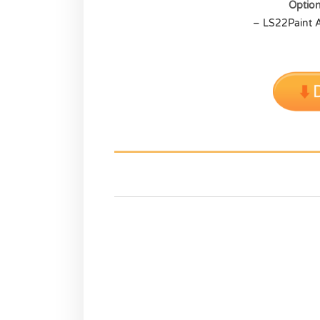
Optio
– LS22Paint 