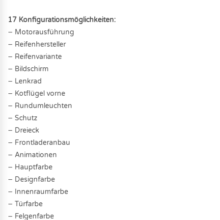
17 Konfigurationsmöglichkeiten:
− Motorausführung
− Reifenhersteller
− Reifenvariante
− Bildschirm
− Lenkrad
− Kotflügel vorne
− Rundumleuchten
− Schutz
− Dreieck
− Frontladeranbau
− Animationen
− Hauptfarbe
− Designfarbe
− Innenraumfarbe
− Türfarbe
− Felgenfarbe