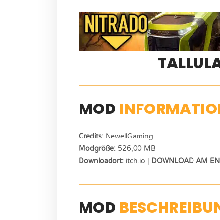
TALLUL
MOD
INFORMATIO
Credits:
NewellGaming
Modgröße:
526,00 MB
Downloadort:
itch.io |
DOWNLOAD AM END
MOD
BESCHREIBU