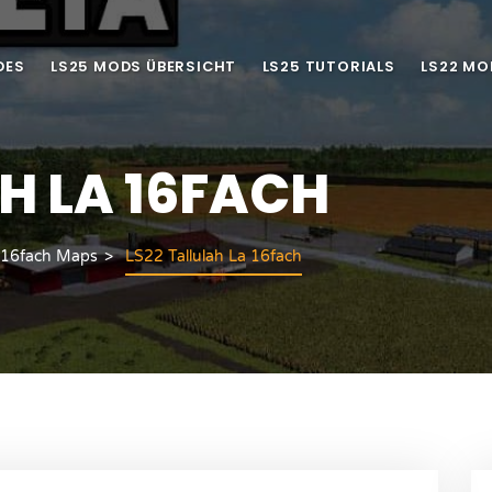
DES
LS25 MODS ÜBERSICHT
LS25 TUTORIALS
LS22 MO
H LA 16FACH
 16fach Maps
LS22 Tallulah La 16fach