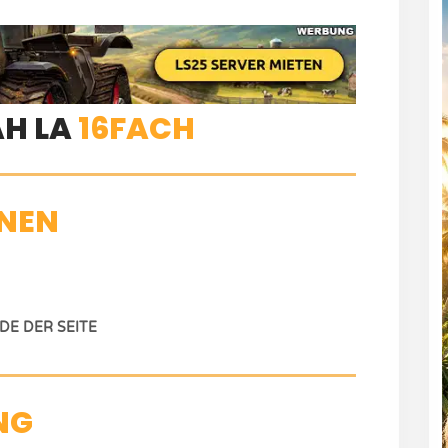
AH LA
16FACH
NEN
E DER SEITE
NG