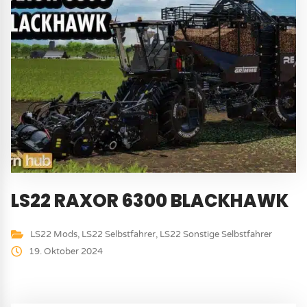
LS22 RAXOR 6300 BLACKHAWK
LS22 Mods
,
LS22 Selbstfahrer
,
LS22 Sonstige Selbstfahrer
19. Oktober 2024