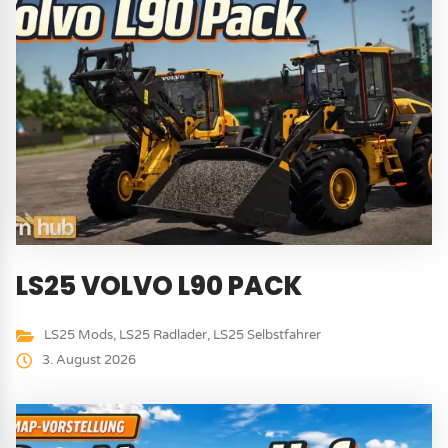
LS25 VOLVO L90 PACK
LS25 Mods
,
LS25 Radlader
,
LS25 Selbstfahrer
3. August 2026