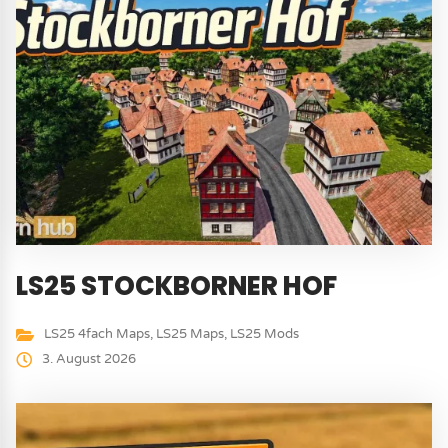
LS25 STOCKBORNER HOF
LS25 4fach Maps
,
LS25 Maps
,
LS25 Mods
3. August 2026