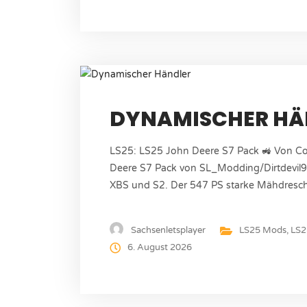
DYNAMISCHER HÄ
LS25: LS25 John Deere S7 Pack 🚜 Von C
Deere S7 Pack von SL_Modding/Dirtdevil9
XBS und S2. Der 547 PS starke Mähdresche
Ladevolumen und dem perfekt abgestimmte
Ernteeinsätze auf großen Schlägen. Mod I
Sachsenletsplayer
LS25 Mods
,
LS2
6. August 2026