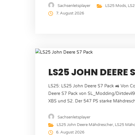
Jo_Vink Version: 1.0.0.0 Größe: 0.14 MB 
Sachsenletsplayer
LS25 Mods
,
LS2
7. August 2026
LS25 JOHN DEERE 
LS25: LS25 John Deere S7 Pack 🚜 Von C
Deere S7 Pack von SL_Modding/Dirtdevil9
XBS und S2. Der 547 PS starke Mähdresche
dem perfekt abgestimmten Getreideschneid
großen Schlägen. Mod Informationen Autor
Sachsenletsplayer
LS25 John Deere Mähdrescher
,
LS25 Mähd
6. August 2026