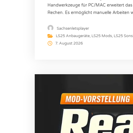
Handwerkzeuge für PC/MAC erweitert das
Rechen. Es ermöglicht manuelle Arbeiten w
Schwaden – perfekt für kleine Höfe oder 
Informationen Autor: Rockstar, Voksel Ver
Sachsenletsplayer
LS25 Anbaugeräte
,
LS25 Mods
,
LS25 Sons
7. August 2026