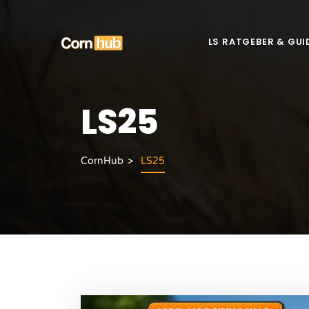
LS RATGEBER & GUI
LS25
CornHub
LS25