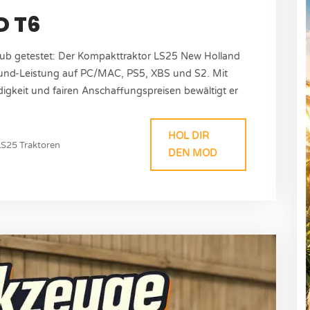
D T6
ub getestet: Der Kompakttraktor LS25 New Holland
lround-Leistung auf PC/MAC, PS5, XBS und S2. Mit
gkeit und fairen Anschaffungspreisen bewältigt er
. Mod Informationen Autor: Arek Version: 1.0.0.0
HOL DIR
LS25 Traktoren
DEN MOD