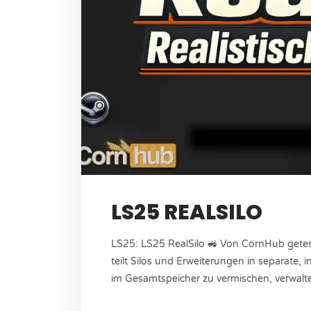
LS25 REALSILO
LS25: LS25 RealSilo 🚜 Von CornHub gete
teilt Silos und Erweiterungen in separate, i
im Gesamtspeicher zu vermischen, verwaltet
Funktionen – ideal für ein realistisches 