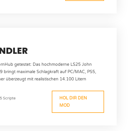
NDLER
ornHub getestet: Das hochmoderne LS25 John
9 bringt maximale Schlagkraft auf PC/MAC, PS5,
r überzeugt mit realistischen 14.100 Litern
n Getreideschneidwerk HD50F für effiziente
nformationen Autor: SL_Modding/Dirtdevil99...
HOL DIR DEN
5 Scripte
MOD