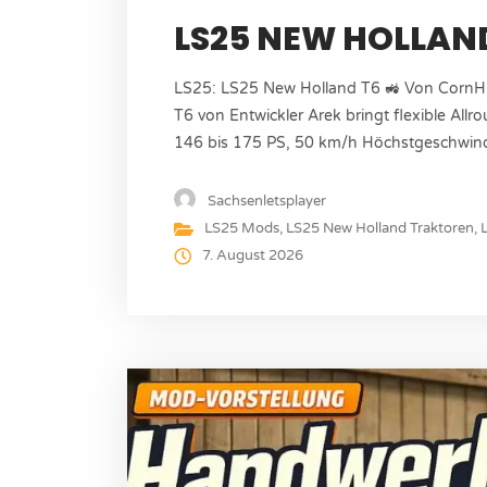
LS25 NEW HOLLAN
LS25: LS25 New Holland T6 🚜 Von CornH
T6 von Entwickler Arek bringt flexible Al
146 bis 175 PS, 50 km/h Höchstgeschwindi
Hof- und Feldarbeiten absolut zuverlässig
Größe: 32.95 MB Plattform:...
Sachsenletsplayer
LS25 Mods
,
LS25 New Holland Traktoren
,
7. August 2026