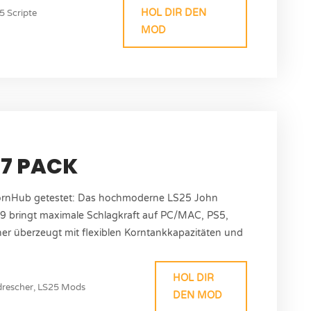
Plattform: PC/MAC Shop-Kategorie:...
HOL DIR DEN
5 Scripte
MOD
S7 PACK
ornHub getestet: Das hochmoderne LS25 John
9 bringt maximale Schlagkraft auf PC/MAC, PS5,
r überzeugt mit flexiblen Korntankkapazitäten und
werk HD50F für effiziente Ernteeinsätze auf
: SL_Modding/Dirtdevil99 Version: 1.0.0.0...
HOL DIR
rescher
,
LS25 Mods
DEN MOD