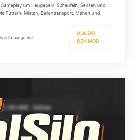
 Gameplay um Heugabeln, Schaufeln, Sensen und
ie Füttern, Misten, Ballentransport, Mähen und
Realismus-Liebhaber abseits großer Maschinen. Mod
sion: 1.0.0.0 Größe: 5.75 MB Plattform: PC/MAC...
HOL DIR
tige Anbaugeräte
DEN MOD