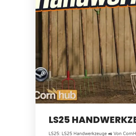
LS25 HANDWERKZ
LS25: LS25 Handwerkzeuge 🚜 Von CornHu