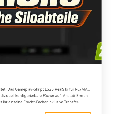
stet: Das Gameplay-Skript LS25 RealSilo für PC/MAC
ndividuell konfigurierbare Fächer auf. Anstatt Ernten
 ihr einzelne Frucht-Fächer inklusive Transfer-
Hof- und Silomanagement. Mod Informationen Autor: