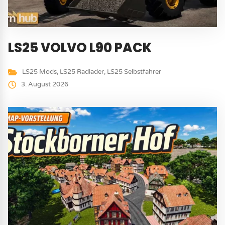
LS25 VOLVO L90 PACK
LS25 Mods
,
LS25 Radlader
,
LS25 Selbstfahrer
3. August 2026