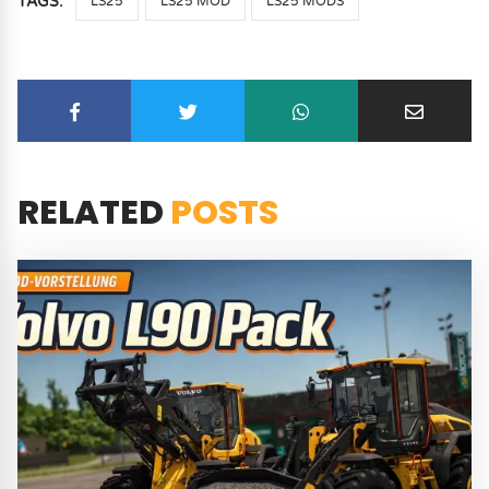
TAGS:
LS25
LS25 MOD
LS25 MODS
RELATED
POSTS