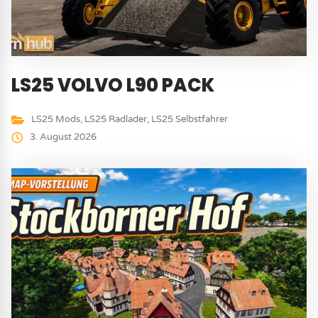
LS25 VOLVO L90 PACK
LS25 Mods
,
LS25 Radlader
,
LS25 Selbstfahrer
3. August 2026