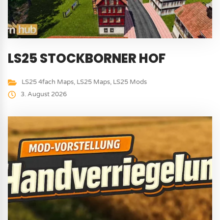
LS25 STOCKBORNER HOF
LS25 4fach Maps
,
LS25 Maps
,
LS25 Mods
3. August 2026