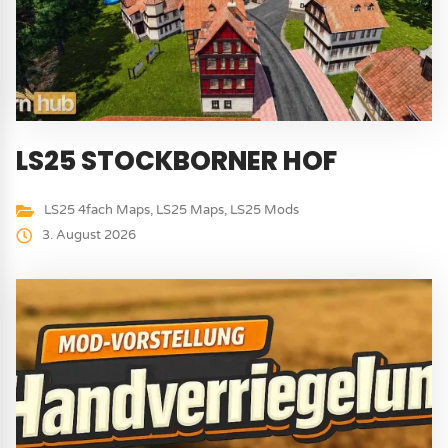
LS25 STOCKBORNER HOF
LS25 4fach Maps
,
LS25 Maps
,
LS25 Mods
3. August 2026