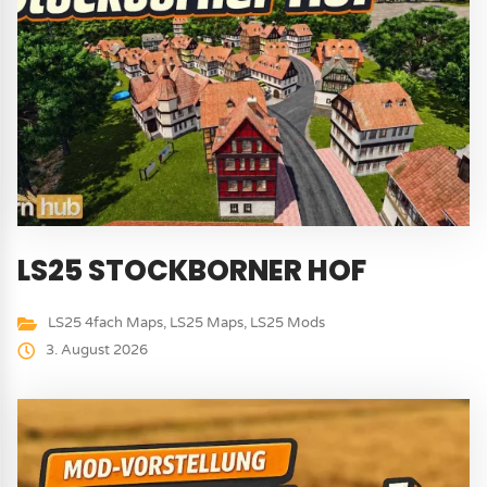
LS25 STOCKBORNER HOF
LS25 4fach Maps
,
LS25 Maps
,
LS25 Mods
3. August 2026