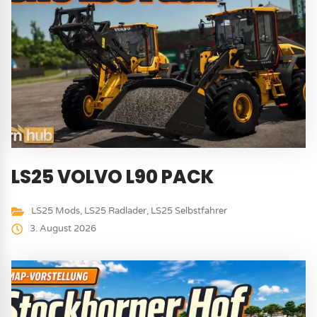
LS25 VOLVO L90 PACK
LS25 Mods
,
LS25 Radlader
,
LS25 Selbstfahrer
3. August 2026