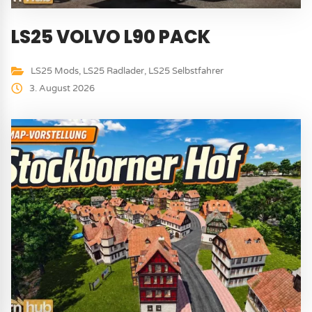
LS25 VOLVO L90 PACK
LS25 Mods
,
LS25 Radlader
,
LS25 Selbstfahrer
3. August 2026