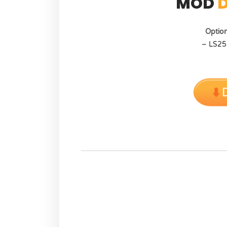
MOD
Optio
– LS25