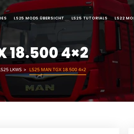
DES
LS25 MODS ÜBERSICHT
LS25 TUTORIALS
LS22 MO
 18.500 4×2
LS25 LKWS
LS25 MAN TGX 18.500 4×2