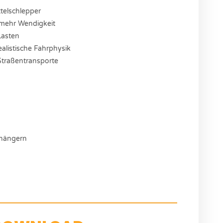
telschlepper
 mehr Wendigkeit
Lasten
ealistische Fahrphysik
Straßentransporte
nhängern