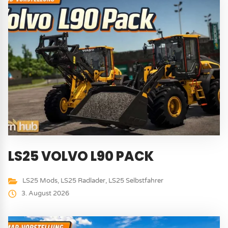
LS25 VOLVO L90 PACK
LS25 Mods
,
LS25 Radlader
,
LS25 Selbstfahrer
3. August 2026